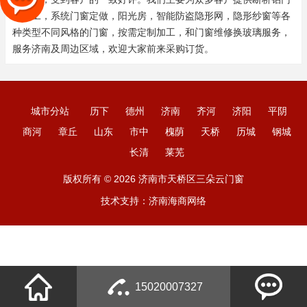
窗加工，系统门窗定做，阳光房，智能防盗隐形网，隐形纱窗等各
种类型不同风格的门窗，按需定制加工，和门窗维修换玻璃服务，
服务济南及周边区域，欢迎大家前来采购订货。
城市分站
历下
德州
济南
齐河
济阳
平阴
商河
章丘
山东
市中
槐荫
天桥
历城
钢城
长清
莱芜
版权所有 © 2026 济南市天桥区三朵云门窗
技术支持：
济南海商网络
15020007327